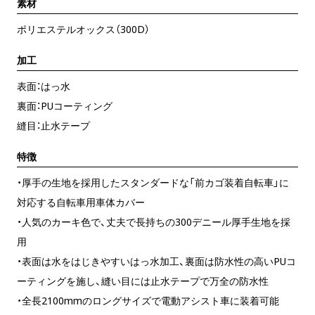
素材
ポリエステルオックス（300D）
加工
表面：はっ水
裏面：PUコーティング
縫目：止水テープ
特徴
・厚手の生地を採用したスタンダードな「前カゴ装着自転車」に
対応する自転車用車体カバー
・人気のカーキ色で、丈夫で長持ちの300デニール厚手生地を採
用
・表面は水をはじきやすいはっ水加工、裏面は防水性の高いPUコ
ーティングを施し、縫い目には止水テープで万全の防水性
・全長2100mmのロングサイズで電動アシスト車に装着可能