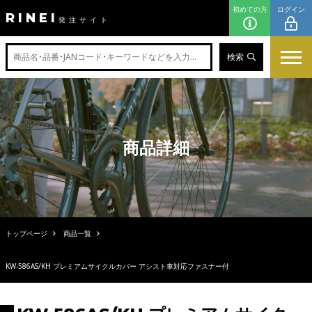
初めての方
ログイン
RINEI
発注サイト
検索
商品詳細
トップページ
商品一覧
KW-586AS/KH プレミアムサイクルカバー アシスト車対応ファスナー付