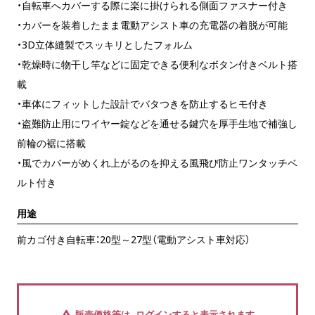
・自転車へカバーする際に楽に掛けられる側面ファスナー付き
・カバーを装着したまま電動アシスト車の充電器の着脱が可能
・3D立体縫製でスッキリとしたフォルム
・乾燥時に物干し竿などに固定できる便利なボタン付きベルト搭
載
・車体にフィットした設計でバタつきを防止するヒモ付き
・盗難防止用にワイヤー錠などを通せる鍵穴を厚手生地で補強し
前輪の裾に搭載
・風でカバーがめくれ上がるのを抑える風飛び防止ワンタッチベ
ルト付き
用途
前カゴ付き自転車：20型～27型（電動アシスト車対応）
販売価格等は、ログインすると表示されます