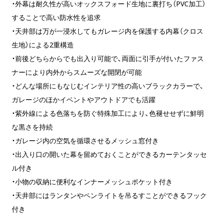
・外幕は耐久性が高いオックスフォード生地に裏打ち（PVC加工）
することで高い防水性を追求
・天井部は万が一浸水してもガレージ内を保護する内幕（クロス
生地）による2重構造
・前後どちらからでも出入り可能で、両面に引手が付いたファス
ナーにより内外からスムーズな開閉が可能
・どんな場所にもなじむインテリア性の高いブラックカラーで、
ガレージのほかイベントやアウトドアでも活躍
・紫外線による色落ちを防ぐ特殊加工により、色褪せせずに鮮明
な黒さを持続
・ガレージ内の空気を循環させるメッシュ窓付き
・出入り口の開いた幕を留めておくことができるカーテンタッセ
ル付き
・小物の収納に便利なインナーメッシュポケット付き
・天井部にはランタンやペンライトを吊るすことができるフック
付き