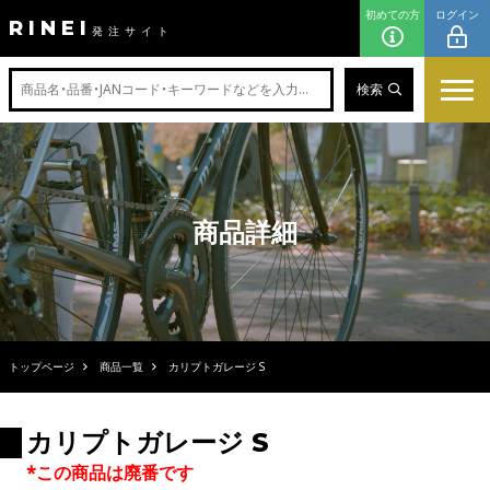
初めての方
ログイン
RINEI
発注サイト
検索
商品詳細
トップページ
商品一覧
カリプトガレージ S
カリプトガレージ S
*この商品は廃番です