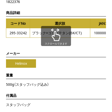
1822376
商品詳細
コードNo
選択肢
JANコ
295-33242
ブラック×コヨーテタン(BK/CT)
100000564
スクロールできます
メーカー
Helinox
重量
500g（スタッフバッグ込み）
付属品
スタッフバッグ