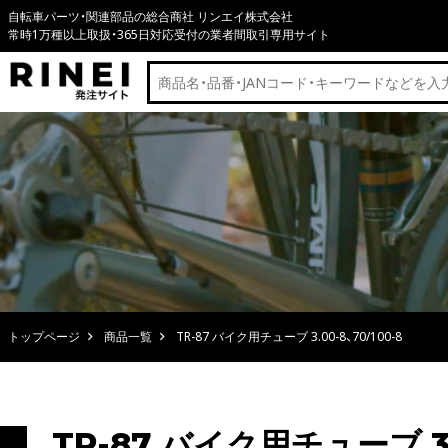
自転車パーツ・関連部品の総合商社 リンエイ株式会社
常時1万種以上取扱・365日対応受付の業者間取引専用サイト
トップページ
商品一覧
TR-87 バイク用チューブ 3.00-8、70/100-8
TR-87 バイク用チューブ 3.