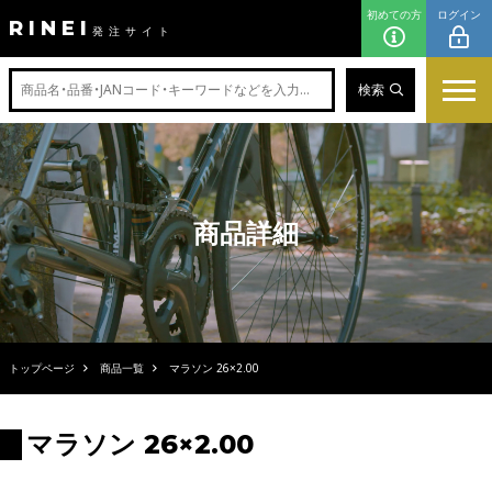
初めての方
ログイン
RINEI
発注サイト
検索
商品詳細
トップページ
商品一覧
マラソン 26×2.00
マラソン 26×2.00