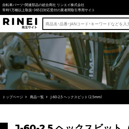
自転車パーツ・関連部品の総合商社 リンエイ株式会社
常時1万種以上取扱・365日対応受付の業者間取引専用サイト
トップページ
商品一覧
J-60-2.5 ヘックスビット（2.5mm）
J-60-2.5 ヘックスビット