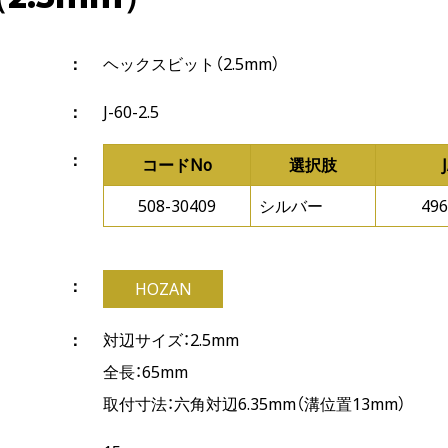
ヘックスビット（2.5mm）
J-60-2.5
コードNo
選択肢
508-30409
シルバー
496
HOZAN
対辺サイズ：2.5mm
全長：65mm
取付寸法：六角対辺6.35mm（溝位置13mm）