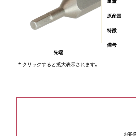
重量
原産国
特徴
備考
先端
* クリックすると拡大表示されます。
お客