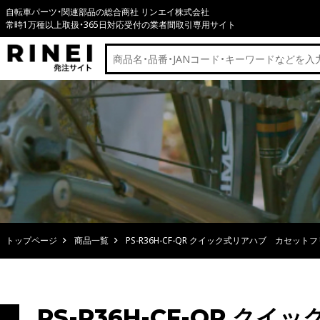
自転車パーツ・関連部品の総合商社 リンエイ株式会社
常時1万種以上取扱・365日対応受付の業者間取引専用サイト
トップページ
商品一覧
PS-R36H-CF-QR クイック式リアハブ カセット
PS-R36H-CF-QR 