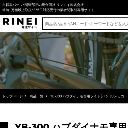
自転車パーツ・関連部品の総合商社 リンエイ株式会社
常時1万種以上取扱・365日対応受付の業者間取引専用サイト
トップページ
商品一覧
YB-300 ハブダイナモ専用ライト（ハンドル・カゴ
YB-300 ハブダイナモ