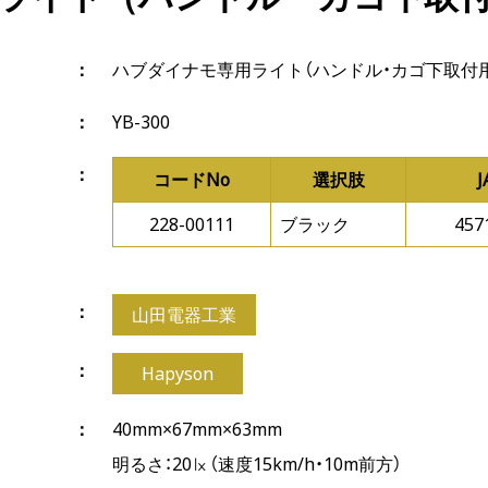
ハブダイナモ専用ライト（ハンドル・カゴ下取付用
YB-300
コードNo
選択肢
228-00111
ブラック
457
山田電器工業
Hapyson
40mm×67mm×63mm
明るさ：20㏓（速度15km/h・10m前方）