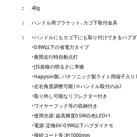
40g
ハンドル用ブラケット、カゴ下取付金具
・ハンドルにもカゴ下にも取り付けできるハブ
・0.9W以下の省電力タイプ
・夜間走行時自動点灯
・JIS規格の明るさに準拠
・Hapyson製、パナソニック製ライト用端子入り（
・左右角度調整可能（※ハンドル取付のみ）
・取り外し可能なリフレクター付き
・ワイヤーフック等の収納付き
・使用光源：超高輝度0.5W白色LED×1
・電源：定格6V-0.9W以下ハブダイナモ
・接続コード長：約1000mm