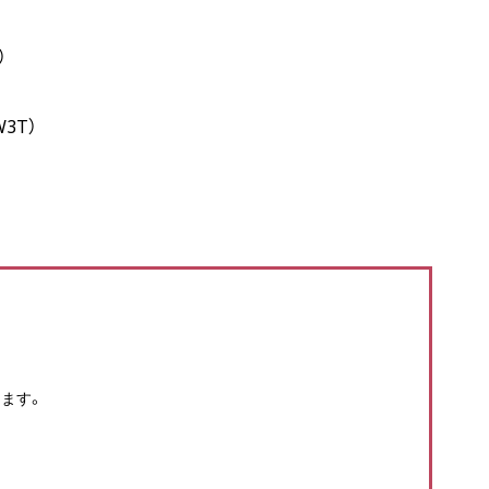
）
3T）
ます。