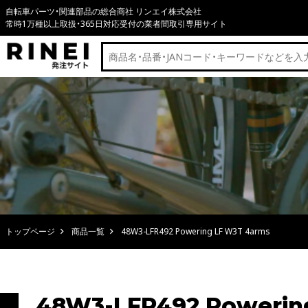
自転車パーツ・関連部品の総合商社 リンエイ株式会社
常時1万種以上取扱・365日対応受付の業者間取引専用サイト
トップページ
商品一覧
48W3-LFR492 Powering LF W3T 4arms
48W3-LFR492 Powerin