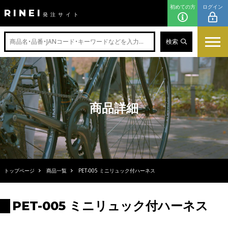
初めての方
ログイン
RINEI
発注サイト
検索
商品詳細
トップページ
商品一覧
PET-005 ミニリュック付ハーネス
PET-005 ミニリュック付ハーネス