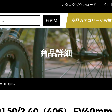
カタログダウンロード
ご利用
商品カテゴリーから探
検索
商品詳細
mm BOX個装
.50/2.40（406） FV40m