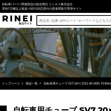
自転車パーツ・関連部品の総合商社 リンエイ株式会社
常時1万種以上取扱・365日対応受付の業者間取引専用サイト
トップページ
商品一覧
自転車用チューブ SV7 20×1.50/2.40（406） FV40
自転車用チューブ SV7 20×1