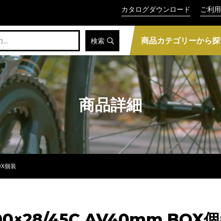
カタログダウンロード
ご利用
商品カテゴリーから探
検索
商品詳細
BOX個装
0×28/45C AV40mm BOX