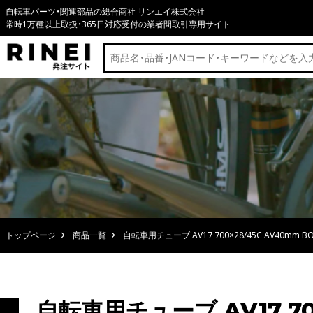
自転車パーツ・関連部品の総合商社 リンエイ株式会社
常時1万種以上取扱・365日対応受付の業者間取引専用サイト
トップページ
商品一覧
自転車用チューブ AV17 700×28/45C AV40mm 
自転車用チューブ AV17 70