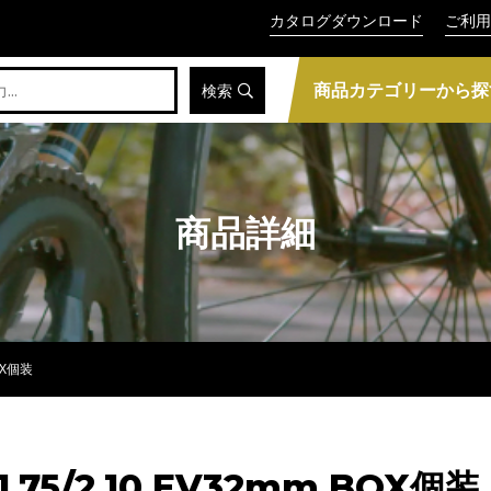
カタログダウンロード
ご利用
商品カテゴリーから探
検索
商品詳細
OX個装
75/2.10 EV32mm BOX個装