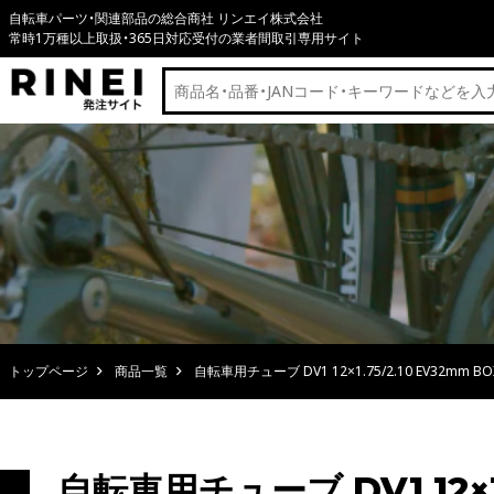
自転車パーツ・関連部品の総合商社 リンエイ株式会社
常時1万種以上取扱・365日対応受付の業者間取引専用サイト
トップページ
商品一覧
自転車用チューブ DV1 12×1.75/2.10 EV32mm B
自転車用チューブ DV1 12×1.