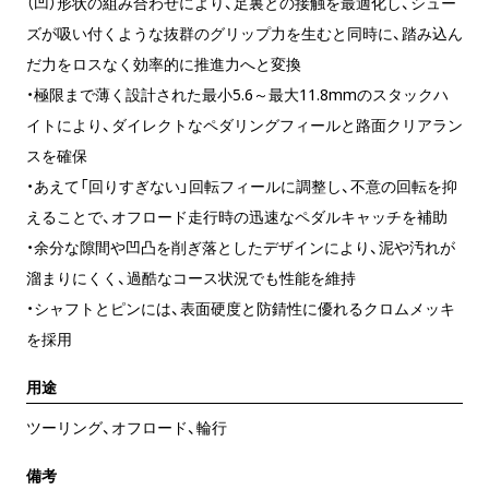
（凹）形状の組み合わせにより、足裏との接触を最適化し、シュー
ズが吸い付くような抜群のグリップ力を生むと同時に、踏み込ん
だ力をロスなく効率的に推進力へと変換
・極限まで薄く設計された最小5.6～最大11.8mmのスタックハ
イトにより、ダイレクトなペダリングフィールと路面クリアラン
スを確保
・あえて「回りすぎない」回転フィールに調整し、不意の回転を抑
えることで、オフロード走行時の迅速なペダルキャッチを補助
・余分な隙間や凹凸を削ぎ落としたデザインにより、泥や汚れが
溜まりにくく、過酷なコース状況でも性能を維持
・シャフトとピンには、表面硬度と防錆性に優れるクロムメッキ
を採用
用途
ツーリング、オフロード、輪行
備考