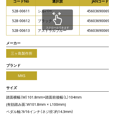
コードNo
選択肢
JANコード
528-00611
シルバー
4560369006960
528-00612
ブラック
4560369006977
スクロールできます
528-00613
アストラルブルー
4560369006984
メーカー
三ヶ島製作所
ブランド
MKS
サイズ
踏面横幅（W）101.8mm×踏面前後幅（L）104mm
(有効踏み面：W101.8mm × L100mm)
ペダル軸：9/16インチ（ネジ径：約14.3mm）