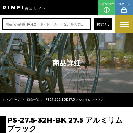
初めての方
ログイン
RINEI
発注サイト
検索
商品詳細
トップページ
商品一覧
PS-27.5-32H-BK 27.5 アルミリム ブラック
PS-27.5-32H-BK 27.5 アルミリム
ブラック