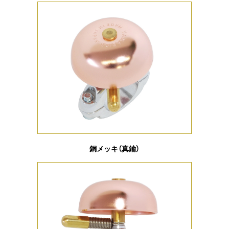
銅メッキ（真鍮）