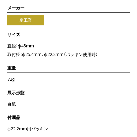
メーカー
扇工業
サイズ
直径：φ45mm
取付径：φ25.4mm、φ22.2mm（パッキン使用時）
重量
72g
展示形態
台紙
付属品
φ22.2mm用パッキン