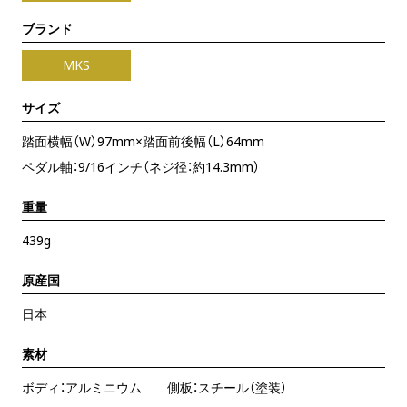
ブランド
MKS
サイズ
踏面横幅（W）97mm×踏面前後幅（L）64mm
ペダル軸：9/16インチ（ネジ径：約14.3mm）
重量
439g
原産国
日本
素材
ボディ：アルミニウム 側板：スチール（塗装）