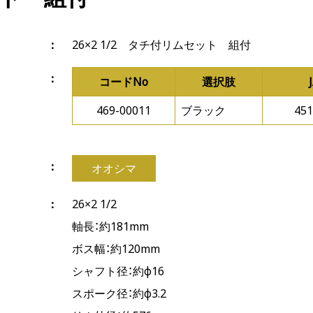
26×2 1/2 タチ付リムセット 組付
コードNo
選択肢
469-00011
ブラック
451
オオシマ
26×2 1/2
軸長：約181mm
ボス幅：約120mm
シャフト径：約φ16
スポーク径：約φ3.2