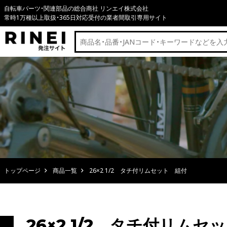
自転車パーツ・関連部品の総合商社 リンエイ株式会社
常時1万種以上取扱・365日対応受付の業者間取引専用サイト
トップページ
商品一覧
26×2 1/2 タチ付リムセット 組付
26×2 1/2 タチ付リムセ