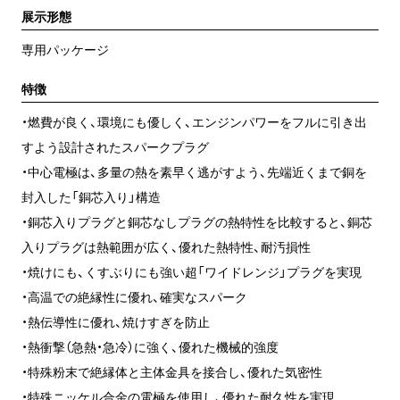
展示形態
専用パッケージ
特徴
・燃費が良く、環境にも優しく、エンジンパワーをフルに引き出
すよう設計されたスパークプラグ
・中心電極は、多量の熱を素早く逃がすよう、先端近くまで銅を
封入した「銅芯入り」構造
・銅芯入りプラグと銅芯なしプラグの熱特性を比較すると、銅芯
入りプラグは熱範囲が広く、優れた熱特性、耐汚損性
・焼けにも、くすぶりにも強い超「ワイドレンジ」プラグを実現
・高温での絶縁性に優れ、確実なスパーク
・熱伝導性に優れ、焼けすぎを防止
・熱衝撃（急熱・急冷）に強く、優れた機械的強度
・特殊粉末で絶縁体と主体金具を接合し、優れた気密性
・特殊ニッケル合金の電極を使用し、優れた耐久性を実現