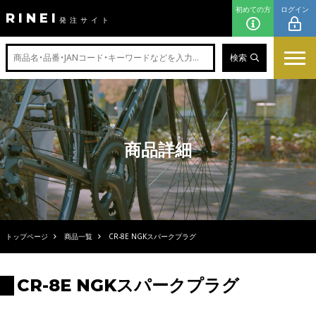
初めての方
ログイン
RINEI
発注サイト
検索
商品詳細
トップページ
商品一覧
CR-8E NGKスパークプラグ
CR-8E NGKスパークプラグ