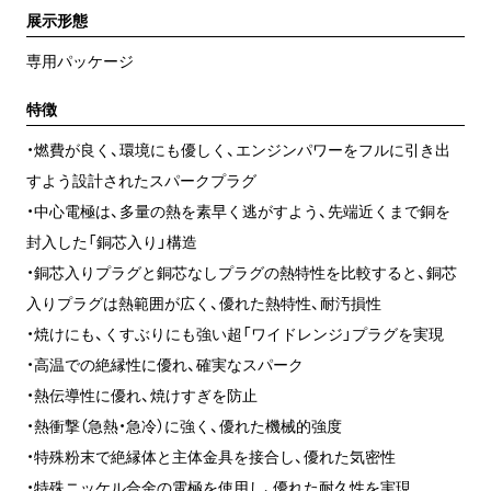
展示形態
専用パッケージ
特徴
・燃費が良く、環境にも優しく、エンジンパワーをフルに引き出
すよう設計されたスパークプラグ
・中心電極は、多量の熱を素早く逃がすよう、先端近くまで銅を
封入した「銅芯入り」構造
・銅芯入りプラグと銅芯なしプラグの熱特性を比較すると、銅芯
入りプラグは熱範囲が広く、優れた熱特性、耐汚損性
・焼けにも、くすぶりにも強い超「ワイドレンジ」プラグを実現
・高温での絶縁性に優れ、確実なスパーク
・熱伝導性に優れ、焼けすぎを防止
・熱衝撃（急熱・急冷）に強く、優れた機械的強度
・特殊粉末で絶縁体と主体金具を接合し、優れた気密性
・特殊ニッケル合金の電極を使用し、優れた耐久性を実現