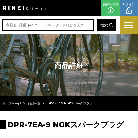
初めての方
ログイン
RINEI
発注サイト
検索
商品詳細
トップページ
商品一覧
DPR-7EA-9 NGKスパークプラグ
DPR-7EA-9 NGKスパークプラグ