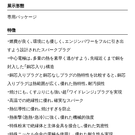
展示形態
専用パッケージ
特徴
・燃費が良く、環境にも優しく、エンジンパワーをフルに引き出
すよう設計されたスパークプラグ
・中心電極は、多量の熱を素早く逃がすよう、先端近くまで銅を
封入した「銅芯入り」構造
・銅芯入りプラグと銅芯なしプラグの熱特性を比較すると、銅芯
入りプラグは熱範囲が広く、優れた熱特性、耐汚損性
・焼けにも、くすぶりにも強い超「ワイドレンジ」プラグを実現
・高温での絶縁性に優れ、確実なスパーク
・熱伝導性に優れ、焼けすぎを防止
・熱衝撃（急熱・急冷）に強く、優れた機械的強度
・特殊粉末で絶縁体と主体金具を接合し、優れた気密性
・特殊ニッケル合金の電極を使用し、優れた耐久性を実現