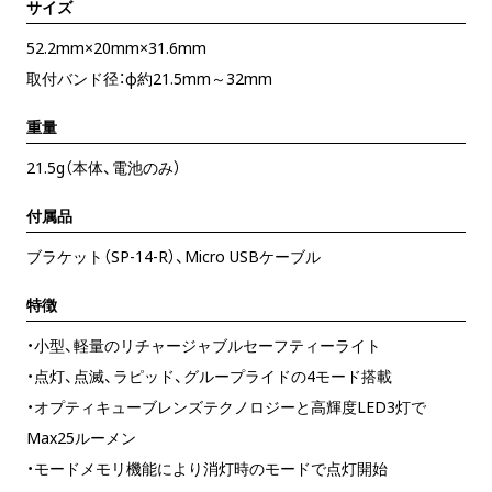
サイズ
52.2mm×20mm×31.6mm
取付バンド径：φ約21.5mm～32mm
重量
21.5g（本体、電池のみ）
付属品
ブラケット（SP-14-R）、Micro USBケーブル
特徴
・小型、軽量のリチャージャブルセーフティーライト
・点灯、点滅、ラピッド、グループライドの4モード搭載
・オプティキューブレンズテクノロジーと高輝度LED3灯で
Max25ルーメン
・モードメモリ機能により消灯時のモードで点灯開始