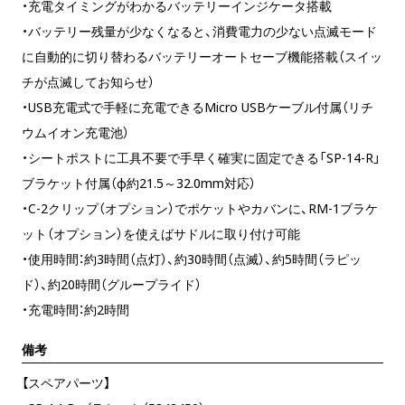
・充電タイミングがわかるバッテリーインジケータ搭載
・バッテリー残量が少なくなると、消費電力の少ない点滅モード
に自動的に切り替わるバッテリーオートセーブ機能搭載（スイッ
チが点滅してお知らせ）
・USB充電式で手軽に充電できるMicro USBケーブル付属（リチ
ウムイオン充電池）
・シートポストに工具不要で手早く確実に固定できる「SP-14-R」
ブラケット付属（φ約21.5～32.0mm対応）
・C-2クリップ（オプション）でポケットやカバンに、RM-1ブラケ
ット（オプション）を使えばサドルに取り付け可能
・使用時間：約3時間（点灯）、約30時間（点滅）、約5時間（ラピッ
ド）、約20時間（グループライド）
・充電時間：約2時間
備考
【スペアパーツ】