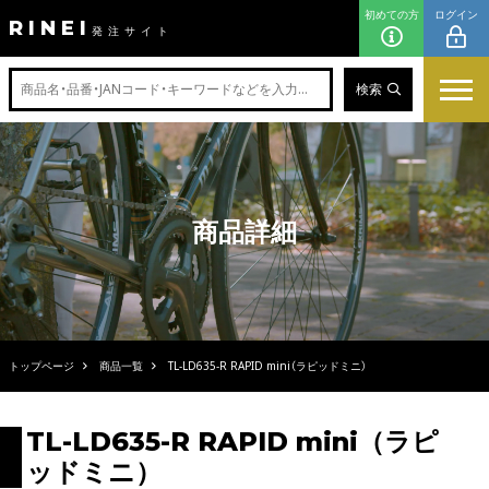
初めての方
ログイン
RINEI
発注サイト
検索
商品詳細
トップページ
商品一覧
TL-LD635-R RAPID mini（ラピッドミニ）
TL-LD635-R RAPID mini（ラピ
ッドミニ）