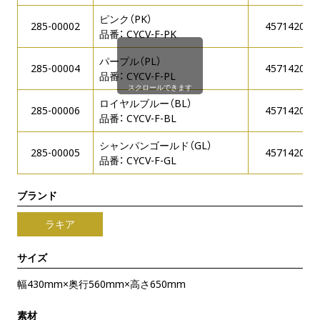
ピンク（PK）
285-00002
457142084
品番： CYCV-F-PK
パープル（PL）
285-00004
457142084
品番： CYCV-F-PL
スクロールできます
ロイヤルブルー（BL）
285-00006
457142084
品番： CYCV-F-BL
シャンパンゴールド（GL）
285-00005
457142084
品番： CYCV-F-GL
ブランド
ラキア
サイズ
幅430mm×奥行560mm×高さ650mm
素材