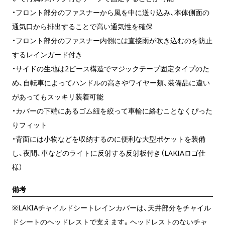
・フロント部分のファスナーから風を中に送り込み、本体側面の
通気口から排出することで高い通気性を確保
・フロント部分のファスナー内側には直接雨が吹き込むのを防止
するレインガード付き
・サイドの生地は2ピース構造でマジックテープ固定タイプのた
め、自転車によってハンドルの高さやワイヤー類、装備品に違い
があってもスッキリ装着可能
・カバーの下端にあるゴム紐を絞って車輪に絡むことなくぴった
りフィット
・背面には小物などを収納するのに便利な大型ポケットを装備
し、夜間、車などのライトに反射する反射板付き（LAKIAロゴ仕
様）
備考
※LAKIAチャイルドシートレインカバーは、天井部分をチャイル
ドシートのヘッドレストで支えます。ヘッドレストのないチャ