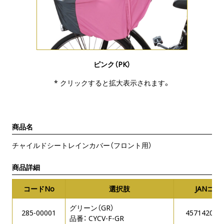
ピンク（PK）
* クリックすると拡大表示されます。
商品名
チャイルドシートレインカバー（フロント用）
商品詳細
コードNo
選択肢
JANコー
グリーン（GR）
285-00001
457142084
品番： CYCV-F-GR