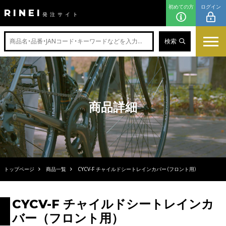
初めての方
ログイン
RINEI
発注サイト
検索
商品詳細
トップページ
商品一覧
CYCV-F チャイルドシートレインカバー（フロント用）
CYCV-F チャイルドシートレインカ
バー（フロント用）