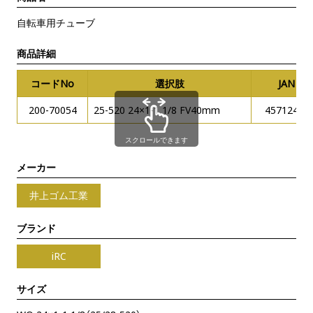
自転車用チューブ
商品詳細
コードNo
選択肢
JANコ
200-70054
25-520 24×1-1 1/8 FV40mm
45712447
スクロールできます
メーカー
井上ゴム工業
ブランド
iRC
サイズ