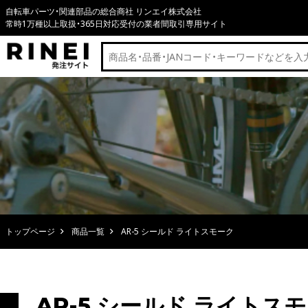
自転車パーツ・関連部品の総合商社 リンエイ株式会社
常時1万種以上取扱・365日対応受付の業者間取引専用サイト
トップページ
商品一覧
AR-5 シールド ライトスモーク
AR-5 シールド ライトス