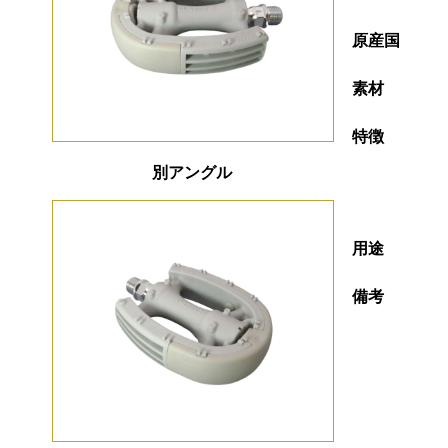
原産国
素材
特徴
別アングル
用途
備考