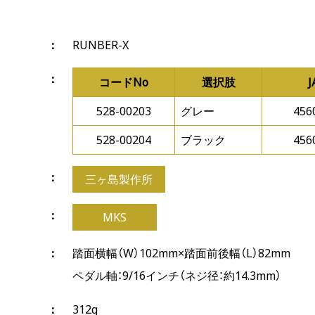
RUNBER-X
コードNo
選択肢
528-00203
グレー
456
528-00204
ブラック
456
三ヶ島製作所
MKS
踏面横幅（W）102mm×踏面前後幅（L）82mm
ペダル軸：9/16インチ（ネジ径：約14.3mm）
312g