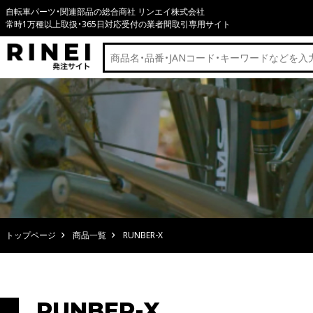
自転車パーツ・関連部品の総合商社 リンエイ株式会社
常時1万種以上取扱・365日対応受付の業者間取引専用サイト
トップページ
商品一覧
RUNBER-X
RUNBER-X