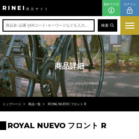
初めての方
ログイン
RINEI
発注サイト
検索
商品詳細
トップページ
商品一覧
ROYAL NUEVO フロント R
ROYAL NUEVO フロント R