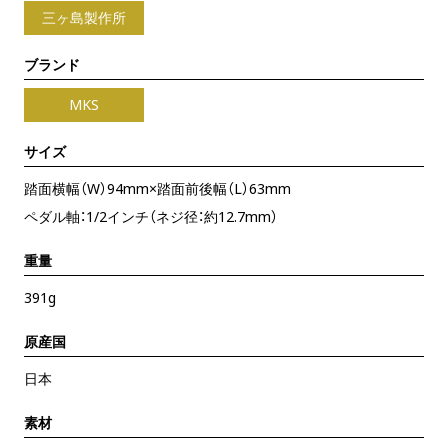
三ヶ島製作所
ブランド
MKS
サイズ
踏面横幅（W）94mm×踏面前後幅（L）63mm
ペダル軸：1/2インチ（ネジ径：約12.7mm）
重量
391g
原産国
日本
素材