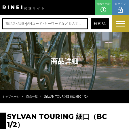
初めての方
ログイン
RINEI
発注サイト
検索
商品詳細
トップページ
商品一覧
SYLVAN TOURING 細口（BC 1/2）
SYLVAN TOURING 細口（BC
1/2）