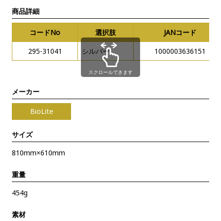
商品詳細
コードNo
選択肢
JANコード
295-31041
シルバー
1000003636151
スクロールできます
メーカー
BioLite
サイズ
810mm×610mm
重量
454g
素材