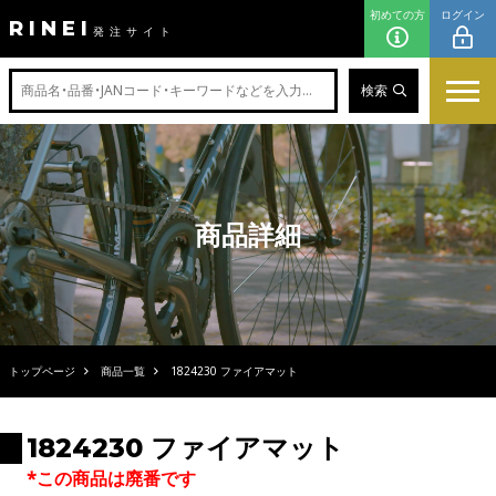
初めての方
ログイン
RINEI
発注サイト
検索
商品詳細
トップページ
商品一覧
1824230 ファイアマット
1824230 ファイアマット
*この商品は廃番です