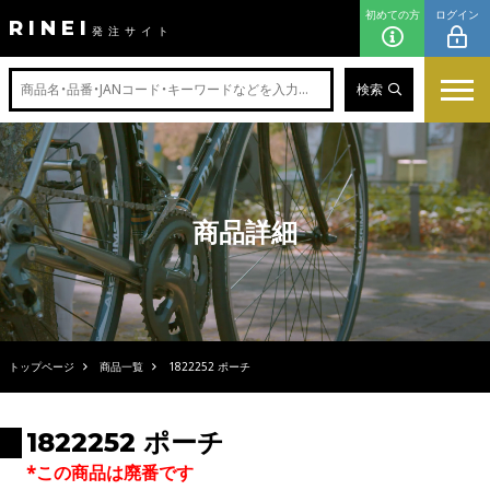
初めての方
ログイン
RINEI
発注サイト
検索
商品詳細
トップページ
商品一覧
1822252 ポーチ
1822252 ポーチ
*この商品は廃番です