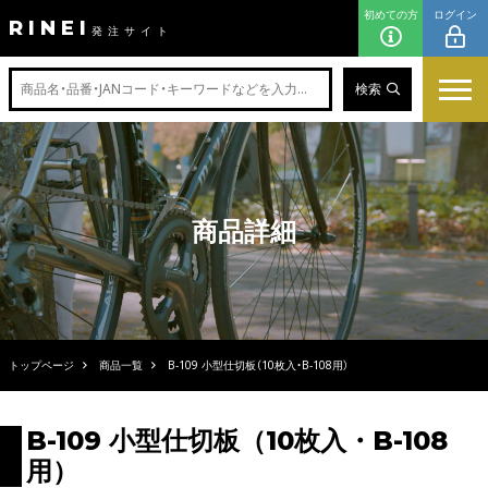
初めての方
ログイン
RINEI
発注サイト
検索
商品詳細
トップページ
商品一覧
B-109 小型仕切板（10枚入・B-108用）
B-109 小型仕切板（10枚入・B-108
用）