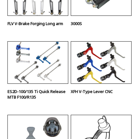
FLV V-Brake Forging Long arm
3000S
ES2D-100/135 Ti Quick Release
XFH V-Type Lever CNC
MTB F100/R135