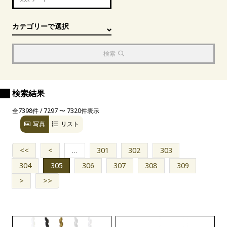
検索
検索結果
全7398件 / 7297 〜 7320件表示
写真
リスト
<<
<
…
301
302
303
304
305
306
307
308
309
>
>>