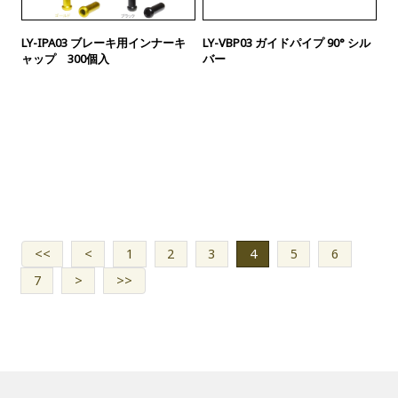
LY-IPA03 ブレーキ用インナーキ
LY-VBP03 ガイドパイプ 90° シル
ャップ 300個入
バー
<<
<
1
2
3
4
5
6
7
>
>>