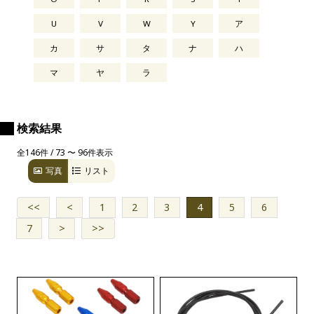
U
V
W
Y
ア
カ
サ
タ
ナ
ハ
マ
ヤ
ラ
検索結果
全146件 / 73 〜 96件表示
写真
リスト
<<
<
1
2
3
4
5
6
7
>
>>