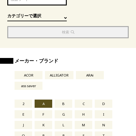
検索
メーカー・ブランド
ACOR
ALLIGATOR
ARAi
ass saver
2
A
B
C
D
E
F
G
H
I
J
K
L
M
N
O
P
R
S
T