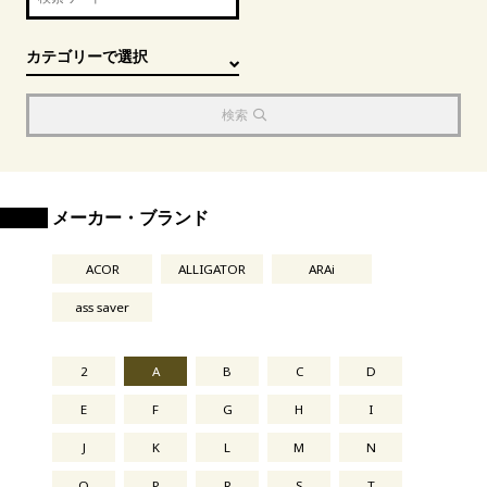
検索
メーカー・ブランド
ACOR
ALLIGATOR
ARAi
ass saver
2
A
B
C
D
E
F
G
H
I
J
K
L
M
N
O
P
R
S
T