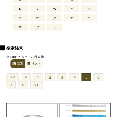
U
V
W
Y
ア
カ
サ
タ
ナ
ハ
マ
ヤ
ラ
検索結果
全146件 / 97 〜 120件表示
写真
リスト
<<
<
1
2
3
4
5
6
7
>
>>