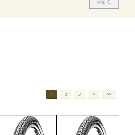
検索
1
2
3
>
>>