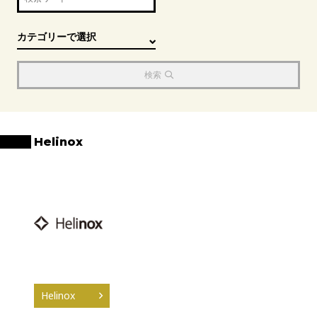
検索
Helinox
Helinox