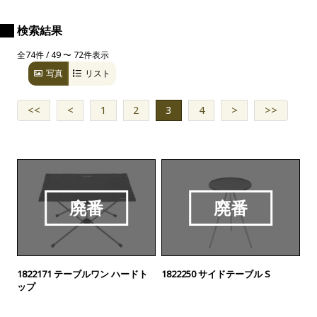
検索結果
全74件 / 49 〜 72件表示
写真
リスト
<<
<
1
2
3
4
>
>>
廃番
廃番
1822171 テーブルワン ハードト
1822250 サイドテーブル S
ップ