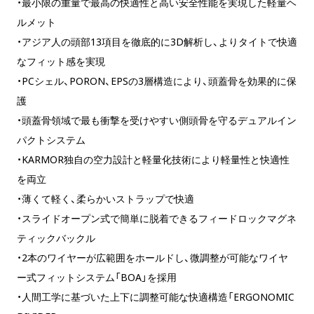
・最小限の重量で最高の快適性と高い安全性能を実現した軽量ヘ
ルメット
・アジア人の頭部13項目を徹底的に3D解析し、よりタイトで快適
なフィット感を実現
・PCシェル、PORON、EPSの3層構造により、頭蓋骨を効果的に保
護
・頭蓋骨領域で最も衝撃を受けやすい側頭骨を守るデュアルイン
パクトシステム
・KARMOR独自の空力設計と軽量化技術により軽量性と快適性
を両立
・薄くて軽く、柔らかいストラップで快適
・スライドオープン式で簡単に脱着できるフィードロックマグネ
ティックバックル
・2本のワイヤーが広範囲をホールドし、微調整が可能なワイヤ
ー式フィットシステム「BOA」を採用
・人間工学に基づいた上下に調整可能な快適構造「ERGONOMIC