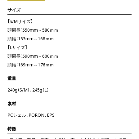
サイズ
【S/Mサイズ】
頭周長：550mm～580ｍｍ
頭幅：153mm～168ｍｍ
【Lサイズ】
頭周長：590mm～600ｍｍ
頭幅：169mm～176ｍｍ
重量
240g（S/M）、245g（L）
素材
PCシェル、PORON、EPS
特徴