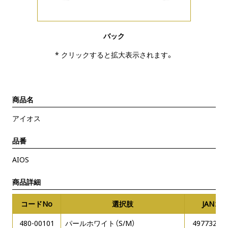
バック
* クリックすると拡大表示されます。
商品名
アイオス
品番
AIOS
商品詳細
コードNo
選択肢
JANコ
480-00101
パールホワイト（S/M）
49773230