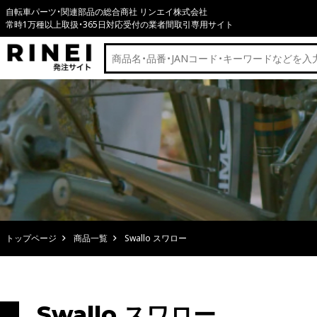
自転車パーツ・関連部品の総合商社 リンエイ株式会社
常時1万種以上取扱・365日対応受付の業者間取引専用サイト
トップページ
商品一覧
Swallo スワロー
Swallo スワロー