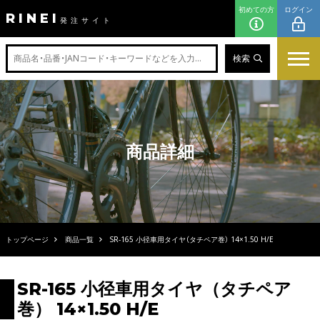
初めての方
ログイン
RINEI
発注サイト
検索
商品詳細
トップページ
商品一覧
SR-165 小径車用タイヤ（タチペア巻） 14×1.50 H/E
SR-165 小径車用タイヤ（タチペア
巻） 14×1.50 H/E