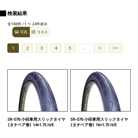
検索結果
全186件 / 1 〜 24件表示
写真
リスト
1
2
3
4
5
…
>
>>
SR-076 小径車用スリックタイヤ
SR-076 小径車用スリックタイヤ
（タチペア巻） 14×1.75 H/E
（タチペア巻） 16×1.75 H/E