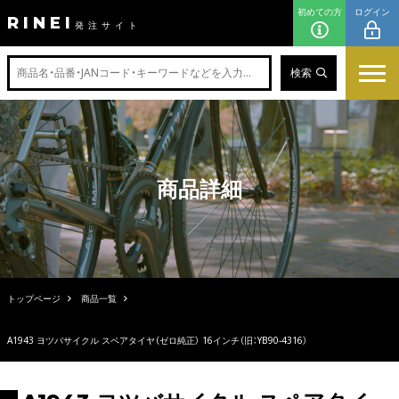
初めての方
ログイン
RINEI
発注サイト
検索
商品詳細
トップページ
商品一覧
A1943 ヨツバサイクル スペアタイヤ（ゼロ純正） 16インチ（旧：YB90-4316）