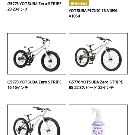
G5775 YOTSUBA Zero STRIPE
処分商品
20 20インチ
YOTSUBA PICNIC 16 A1896
A1864
G5773 YOTSUBA Zero STRIPE
G5776 YOTSUBA Zero STRIPE
16 16インチ
8S 22 8スピード 22インチ