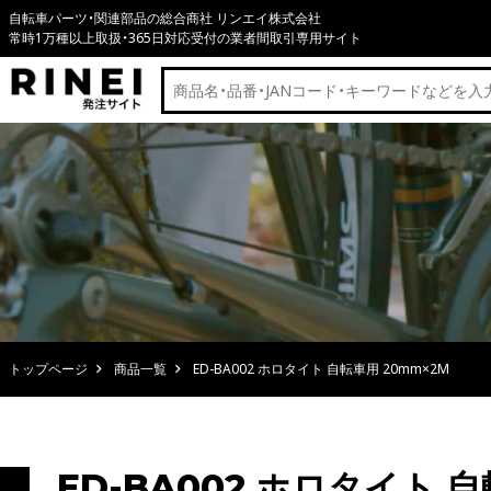
自転車パーツ・関連部品の総合商社 リンエイ株式会社
常時1万種以上取扱・365日対応受付の業者間取引専用サイト
トップページ
商品一覧
ED-BA002 ホロタイト 自転車用 20mm×2M
ED-BA002 ホロタイト 