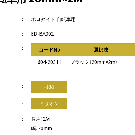
ホロタイト 自転車用
ED-BA002
コードNo
選択肢
604-20311
ブラック（20mm×2m）
共和
ミリオン
長さ：2M
幅：20mm