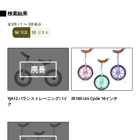
検索結果
全3件 / 1 〜 3件表示
写真
リスト
廃番
YJA12 バランストレーニングバイ
IR160 Uni Cycle 16インチ
ク
廃番