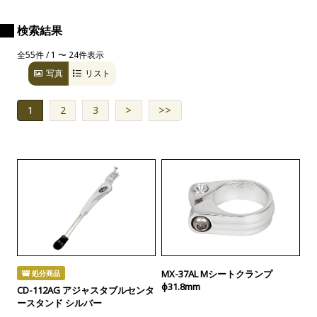
検索結果
全55件 / 1 〜 24件表示
写真
リスト
1
2
3
>
>>
MX-37AL Mシートクランプ
処分商品
φ31.8mm
CD-112AG アジャスタブルセンタ
ースタンド シルバー