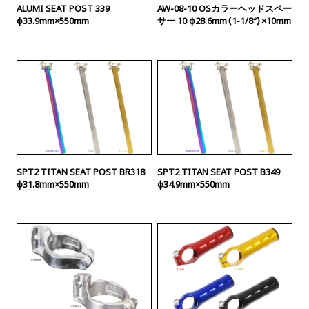
ALUMI SEAT POST 339
AW-08-10 OSカラーヘッドスペー
φ33.9mm×550mm
サー 10 φ28.6mm（1-1/8″）×10mm
SPT2 TITAN SEAT POST BR318
SPT2 TITAN SEAT POST B349
φ31.8mm×550mm
φ34.9mm×550mm